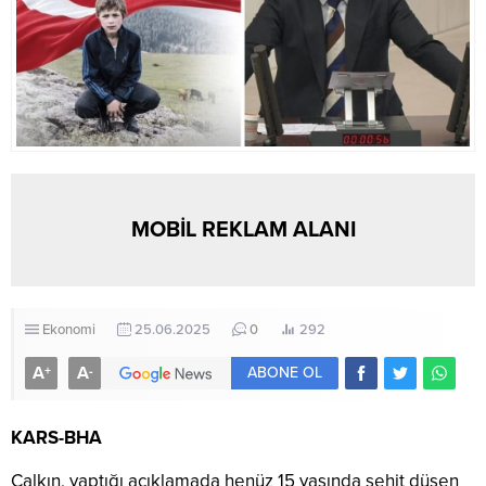
MOBİL REKLAM ALANI
Ekonomi
25.06.2025
0
292
A
A
+
-
ABONE OL
KARS-BHA
Çalkın, yaptığı açıklamada henüz 15 yaşında şehit düşen