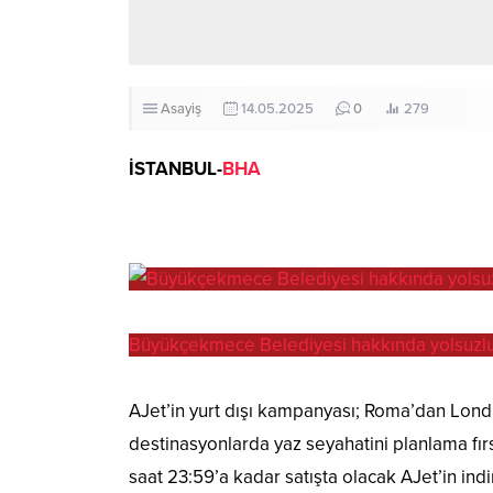
Asayiş
14.05.2025
0
279
İSTANBUL-
BHA
Büyükçekmece Belediyesi hakkında yolsuzluk
AJet’in yurt dışı kampanyası; Roma’dan Lond
destinasyonlarda yaz seyahatini planlama fır
saat 23:59’a kadar satışta olacak AJet’in indi