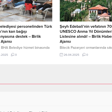
yı hedefleyen birçok çalışmaya
Siber Suçlarla Mücadele Daire
tı. Bu çalışmalar derginin yeni
Başkanlığımız koordinesinde, İl E
a...
Müdürlükleri Siber Suçlarla...
elediyesi personelinden Türk
Şeyh Edebali’nin vefatının 700
yı’nın kan bağışı
UNESCO Anma Yıl Dönümler
yasına destek – Birlik
Listesine alındı! – Birlik Habe
 Ajansı
Ajansı
 BHA Belediye hizmet binasında
Bilecik Pazaryeri ormanlarında sıkı
eştirilen kampanyaya belediye
denetim BİLECİK-BHA Şeyh Edebal
8.2025
0
26.04.2025
0
li yoğun ilgi gösterdi. Duyarlılık
vefatının 700. yıl dönümü, 2026-
sergileyen personellerin yanı sıra
UNESCO Anma ve Kutlama Yıl Dö
şlar da kampanyaya katılarak
çerçevesinde uluslararası düzey
 verdi. Kampanyaya destek
anılacak. Bilecik Valiliği’nin 7 May
r arasında Kars Belediye Başkanı
tarihli teklifiyle UNESCO’ya sunul
 Senger de yer aldı. Başkan
öneri, 221. UNESCO Yürütme Kur
 yaptığı açıklamada, kan bağışının
toplantısında kabul edildi. Karar, 
urtaran bir sorumluluk olduğunu
ayında gerçekleştirilecek olan 43.
ek, tüm...
UNESCO Genel Konferansı’na
sunulmak...