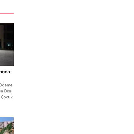
rında
ı
a, Ödeme
sa Dışı
çi Çocuk
zamanlı
şüpheli
osyal
ada,