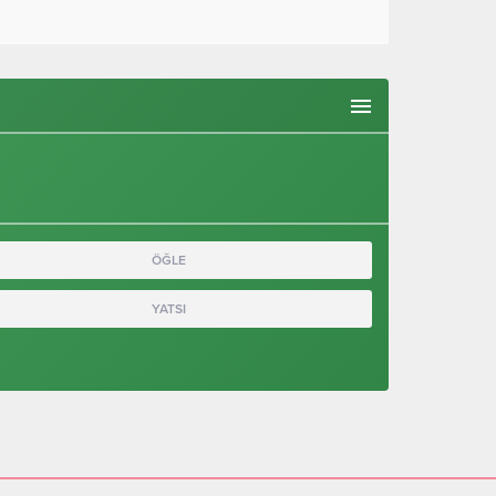
ÖĞLE
YATSI