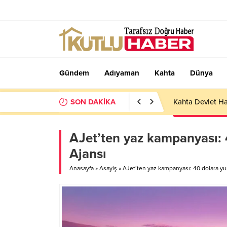
Gündem
Adıyaman
Kahta
Dünya
SON DAKİKA
Kahta Devlet Ha
AJet’ten yaz kampanyası: 4
Ajansı
Anasayfa
»
Asayiş
»
AJet’ten yaz kampanyası: 40 dolara yurt