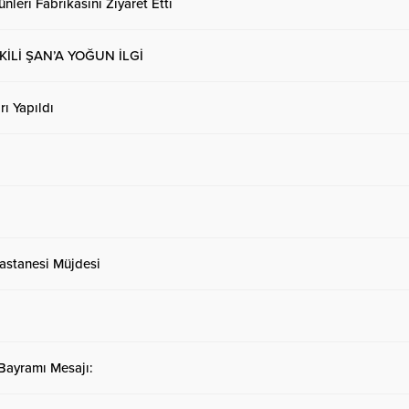
nleri Fabrikasını Ziyaret Etti
Lİ ŞAN’A YOĞUN İLGİ
ı Yapıldı
astanesi Müjdesi
 Bayramı Mesajı: