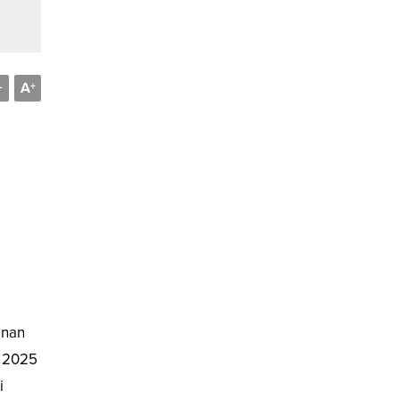
A
-
+
anan
s 2025
i