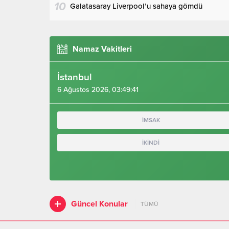
10
Galatasaray Liverpool’u sahaya gömdü
Namaz Vakitleri
İstanbul
6 Ağustos 2026, 03:49:42
İMSAK
İKİNDİ
Güncel Konular
TÜMÜ