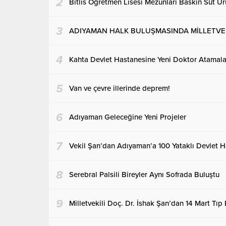
2
Bitlis Öğretmen Lisesi Mezunları Baskın Süt Ürü
3
ADIYAMAN HALK BULUŞMASINDA MİLLETVEKİ
4
Kahta Devlet Hastanesine Yeni Doktor Atamalar
5
Van ve çevre illerinde deprem!
6
Adıyaman Geleceğine Yeni Projeler
7
Vekil Şan’dan Adıyaman’a 100 Yataklı Devlet H
8
Serebral Palsili Bireyler Aynı Sofrada Buluştu
9
Milletvekili Doç. Dr. İshak Şan’dan 14 Mart Tıp