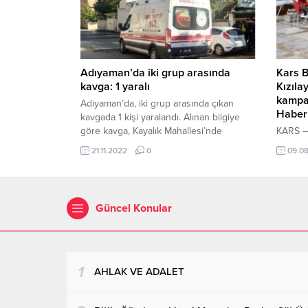
yolundaki uygulamada, Iğdır’dan gelerek
artırma
Trabzon’a gitmekte olan yolcu
imza at
otobüsünde arama yaptı. Polis,
sayısınd
hareketlerinden şüphelendiği İran...
Adıyaman’da iki grup arasında
Kars B
kavga: 1 yaralı
Kızıla
kampan
Adıyaman’da, iki grup arasında çıkan
Haber
kavgada 1 kişi yaralandı. Alınan bilgiye
göre kavga, Kayalık Mahallesi’nde
KARS –
meydana geldi. İki grup arasında
gerçekl
21.11.2022
0
09.0
bilinmeyen nedenden dolayı tartışma
persone
çıktı. Tartışmanın büyümesi üzerine
örneği 
kavgayı görenlerin ihbarıyla olay yerine
vatanda
gelen polis ekipleri tarafından
destek
Güncel Konular
sonlandırıldı. Kavgada yaralanan 1 kişi
verenle
sağlık görevlileri tarafından olay yerinde
Ötügen
yapılan tedavisi yapıldı....
Senger,
hayat k
belirter
1
AHLAK VE ADALET