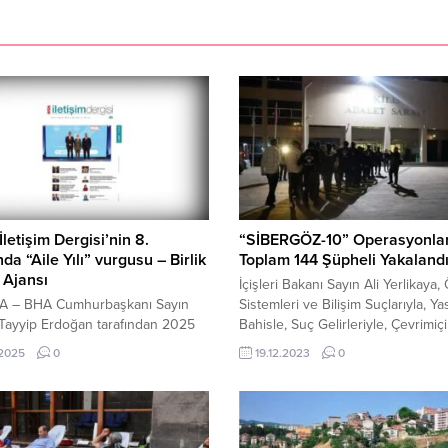
letişim Dergisi’nin 8.
“SİBERGÖZ-10” Operasyonla
nda “Aile Yılı” vurgusu – Birlik
Toplam 144 Şüpheli Yakaland
 Ajansı
İçişleri Bakanı Sayın Ali Yerlikay
 – BHA Cumhurbaşkanı Sayın
Sistemleri ve Bilişim Suçlarıyla, Ya
Tayyip Erdoğan tarafından 2025
Bahisle, Suç Gelirleriyle, Çevrimi
“Aile Yılı” ilan edilmesiyle birlikte,
Müstehcenliği ve Tacizi Suçlarıyla
.2025
0
19.12.2023
0
lumsal aktörlere önemli
mücadele kapsamında 36 ilde eş 
luklar düştüğüne dikkat çeken
olarak düzenlenen “SİBERGÖZ-
ıl boyunca rehber, etik ilkeler,
10” Operasyonlarında toplam 144 
otları, araştırmalar ve tematik
yakalandığını açıkladı. Yerlikaya, s
lerle aile odaklı farkındalığı
medya hesabından yaptığı açıklam