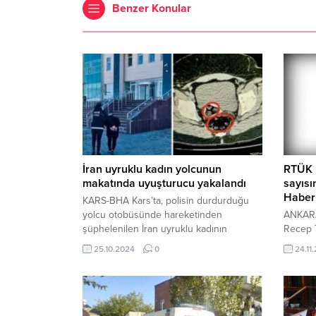
Benzer Konular
İran uyruklu kadın yolcunun
RTÜK İ
makatında uyuşturucu yakalandı
sayısı
Haber
KARS-BHA Kars’ta, polisin durdurduğu
yolcu otobüsünde hareketinden
ANKARA
şüphelenilen İran uyruklu kadının
Recep 
hastanede çekilen röntgeninde,
yılının 
25.10.2024
0
24.11
makatında uyuşturucu tespit edildi.
tüm top
Uyuşturucu doğal yolla çıkarılırken,
sorumlu
şüpheli tutuklandı. Kars Emniyet
RTÜK; y
Müdürlüğü Narkotik Suçlarla Mücadele
kamu sp
Şube Müdürlüğü ekipleri, Digor-Kars kara
inceleme