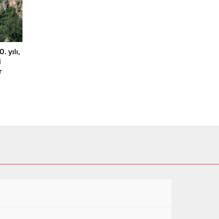
mniyet
. yılı,
i
r
i’nin
2027
nümleri
de
ıs 2024
an
ulu
Kasım