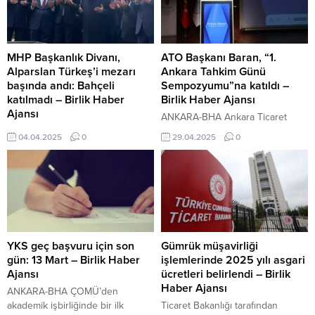
MHP Başkanlık Divanı,
ATO Başkanı Baran, “1.
Alparslan Türkeş’i mezarı
Ankara Tahkim Günü
başında andı: Bahçeli
Sempozyumu”na katıldı –
katılmadı – Birlik Haber
Birlik Haber Ajansı
Ajansı
ANKARA-BHA Ankara Ticaret
ANKARA-BHA Dışişleri Bakanı
Odası (ATO) Yönetim Kurulu
04.04.2025
0
29.04.2025
0
Fidan, AB’nin güvenlik ve
Başkanı Gürsel Baran, tahkim
savunma alanında başlattığı
başta olmak üzere, alternatif
girişimler ile ilgili toplantıya
uyuşmazlık yöntemlerinin,
katılacak Milliyetçi Hareket Partisi
sorunların çözüm süresini
(MHP) Başkanlık Divanı, partinin
kısaltırken, maliyetleri
kurucu Genel Başkanı Alparslan
düşürdüğünü kaydederek,
Türkeş’in vefatının 28. yıl
“Gelişmiş ekonomilerde ticari
dönümünde Beştepe’deki anıt
uyuşmazlıkların yaklaşık yüzde
YKS geç başvuru için son
Gümrük müşavirliği
mezarını ziyaret etti. Anma
75’inin tahkim gibi, alternatif
gün: 13 Mart – Birlik Haber
işlemlerinde 2025 yılı asgari
programına, Teşkilat İşlerinden
uyuşmazlık yöntemleriyle
Ajansı
ücretleri belirlendi – Birlik
Sorumlu Genel Başkan Yardımcısı
çözümlendiği biliniyor. Tahkim gibi
Haber Ajansı
ANKARA-BHA ÇOMÜ’den
Edip Semih Yalçın, MHP Ankara
alternatif çözüm yollarının
akademik işbirliğinde bir ilk
Ticaret Bakanlığı tarafından
İl...
yaygınlaştırılması, ticaret