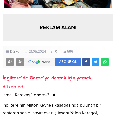
REKLAM ALANI
Dünya
21.05.2024
0
596
A
A
+
-
ABONE OL
İngiltere’de Gazze’ye destek için yemek
düzenledi
İsmail Karakaş/Londra-BHA
İngiltere’nin Milton Keynes kasabasında bulunan bir
restoran sahibi hayırsever iş insanı Yelda Karagöl,