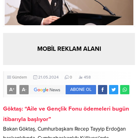
MOBİL REKLAM ALANI
Gündem
21.05.2024
0
458
A
A
+
-
ABONE OL
Göktaş: “Aile ve Gençlik Fonu ödemeleri bugün
itibarıyla başlıyor”
Bakan Göktaş, Cumhurbaşkanı Recep Tayyip Erdoğan