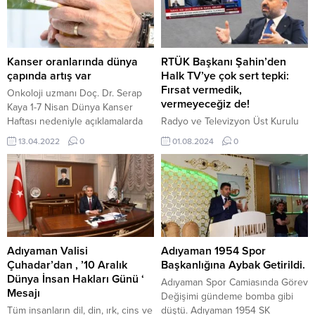
tarafsız şekilde, kişisel hak ve
Demokratik ve özgür Türkiye için
özgürlükler ile hukuk kuralları
çalışmaya devam… ” dedi.
çerçevesinde karşılayan tüm
basın mensuplarının 24 Temmuz
Basın Bayramını kutluyorum.
Kanser oranlarında dünya
RTÜK Başkanı Şahin’den
Adıyaman basınımızın halkın ortak
çapında artış var
Halk TV’ye çok sert tepki:
sesini doğru ve ilkeli habercilik
Fırsat vermedik,
Onkoloji uzmanı Doç. Dr. Serap
anlayışıyla dile getirip
vermeyeceğiz de!
Kaya 1-7 Nisan Dünya Kanser
kamuoyunun beklentilerini
Haftası nedeniyle açıklamalarda
Radyo ve Televizyon Üst Kurulu
yansıtmak suretiyle çalışmalarını
bulundu. Taramaların
Başkanı Ebubekir Şahin,
13.04.2022
0
01.08.2024
0
sürdürmesi takdire şayandır....
ertelenmesinin ileri evre teşhis
Tahran’da kaldığı konutunda
oranlarında artışa neden
uğradığı suikast sonucu Hamas
olabildiğini vurgulayan Kaya,
Siyasi Büro Başkanı İsmail
erken teşhis ile kanser
Heniyye’nin ölümü sonrası Halk
tedavisinin mümkün olduğunu ve
TV’de bir programda yapılan
yaşam kalitesinin arttırılabileceğini
yayıncılık anlayışına çok sert tepki
ve kanser hastalığının oranının
gösterdi. 1 Ağustos 2024, 00:44
dünya çapında her geçen gün
yayınlandı RTÜK...
Adıyaman Valisi
Adıyaman 1954 Spor
artış gösterdiğinin altını çizdi.
Çuhadar’dan , ’10 Aralık
Başkanlığına Aybak Getirildi.
Kanserin...
Dünya İnsan Hakları Günü ‘
Adıyaman Spor Camiasında Görev
Mesajı
Değişimi gündeme bomba gibi
Tüm insanların dil, din, ırk, cins ve
düştü. Adıyaman 1954 SK