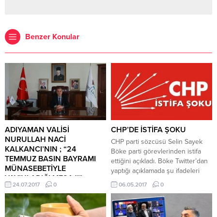
Benzer Konular
ADIYAMAN VALİSİ
CHP’DE İSTİFA ŞOKU
NURULLAH NACİ
CHP parti sözcüsü Selin Sayek
KALKANCI’NIN ; “24
Böke parti görevlerinden istifa
TEMMUZ BASIN BAYRAMI
ettiğini açıkladı. Böke Twitter’dan
MÜNASEBETİYLE
yaptığı açıklamada şu ifadeleri
YAYINLADIĞI MESAJI”
kullandı. ” CHP Ekonomiden
24.07.2017
0
06.05.2017
0
Basında sansürün kaldırılışının
Sorumlu Genel Başkan
109. yıldönümünde, kamuoyunun
Yardımcılığı ve Parti Sözcülüğü
haber alma ihtiyacını doğru ve
görevlerimden istifa ediyorum.