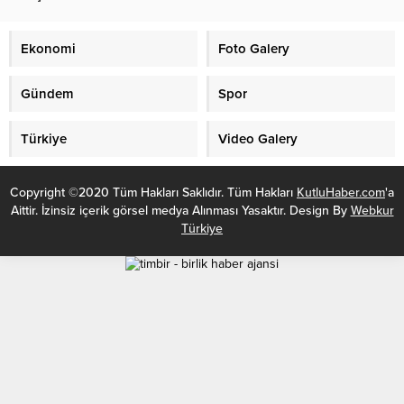
artırılarak yeniden belirlendi.
Buna göre, e-ticaret hizmet
sağlayıcının ticari faaliyetlerini
Ekonomi
Foto Galery
veya ekonomik davranış...
Gündem
Spor
Türkiye
Video Galery
Copyright ©2020 Tüm Hakları Saklıdır. Tüm Hakları
KutluHaber.com
'a
Aittir. İzinsiz içerik görsel medya Alınması Yasaktır. Design By
Webkur
Türkiye