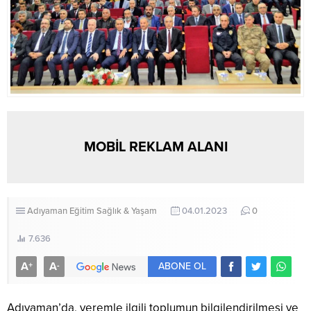
MOBİL REKLAM ALANI
Adıyaman
Eğitim
Sağlık & Yaşam
04.01.2023
0
7.636
A
A
+
-
ABONE OL
Adıyaman’da, veremle ilgili toplumun bilgilendirilmesi ve