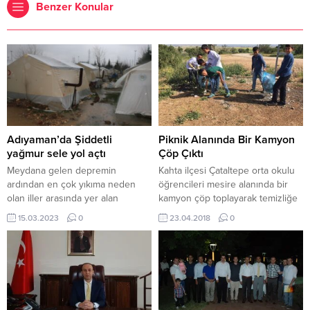
Benzer Konular
Adıyaman’da Şiddetli
Piknik Alanında Bir Kamyon
yağmur sele yol açtı
Çöp Çıktı
Meydana gelen depremin
Kahta ilçesi Çataltepe orta okulu
ardından en çok yıkıma neden
öğrencileri mesire alanında bir
olan iller arasında yer alan
kamyon çöp toplayarak temizliğe
Adıyaman’da dün akşam
dikkat çektiler. Çataltepe
15.03.2023
0
23.04.2018
0
saatlerinde başlayan yağmurla
ortaokulu sosyal sorumluluk
birlikte çadır kentlerde bulunan
projesi olarak piknik sezonun
çadırlar ve kentte bir çok noktada
açılmasıyla birlikte mesire
su birikintisi oluştu, köprüler
alanlarının temizliğine dikkat
kullanılamaz hale gelirken, su
çekmek istedi. Okul Müdürü
akıntısına kapılarak sürüklenen
Mustafa Korkut’un öncülüğüyle
konteynerdeki 1 kişi öldü, 4
planlanan projede, ilk olarak