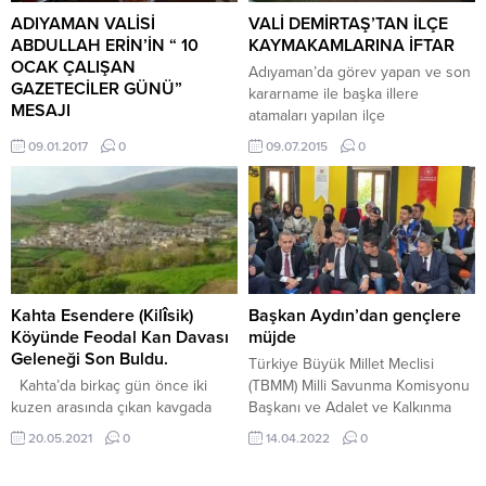
kişinin arama çalışmaları devam
öğrencilerin velilerinden izin
ADIYAMAN VALİSİ
VALİ DEMİRTAŞ’TAN İLÇE
ediyor....
belgesi alındı. Daha sonra
ABDULLAH ERİN’İN “ 10
KAYMAKAMLARINA İFTAR
öğrencilere eldiven ve...
OCAK ÇALIŞAN
Adıyaman’da görev yapan ve son
GAZETECİLER GÜNÜ”
kararname ile başka illere
MESAJI
atamaları yapılan ilçe
Bilindiği gibi ülkemizde
kaymakamları, Adıyaman Valisi
09.01.2017
0
09.07.2015
0
gazetecilerin özlük haklarının
Mahmut Demirtaş’ın verdiği iftar
iyileştirilmesinin simgesi olan 212
programında bir araya geldi. Vali
Sayılı Kanunun yürürlüğe
Mahmut Demirtaş ve eşi Beyhan
girmesiyle 10 Ocak tarihi ”Çalışan
Demirtaş’ın ev sahipliğinde
Gazeteciler Günü” olarak
Türkiye Petrolleri Sosyal
kutlanmaktadır. Çağımızın en
Tesislerinde verilen iftar
dinamik mesleklerinden biri olan
yemeğine ilçe Kaymakamları ve
gazetecilik, insanlara haber ve
eşleri ile Vali Yardımcıları ve eşleri
Kahta Esendere (Kilîsik)
Başkan Aydın’dan gençlere
bilgi akışı sağlamak gibi çok yönlü
katıldı. Samimi...
Köyünde Feodal Kan Davası
müjde
bir misyonu içermektedir. Doğru
Geleneği Son Buldu.
Türkiye Büyük Millet Meclisi
haber verme, tarafsızlık, özel
Kahta’da birkaç gün önce iki
(TBMM) Milli Savunma Komisyonu
hayata saygı ve hukukun...
kuzen arasında çıkan kavgada
Başkanı ve Adalet ve Kalkınma
Hasan Çelik hayatını kaybetti.
Partisi (AK Parti) Adıyaman
20.05.2021
0
14.04.2022
0
Konu adli makamlara intikal etti ve
Milletvekili Ahmet Aydın,
zanlı tutuklandı. Suç ve ceza
Gençlerin serbest zamanlarını