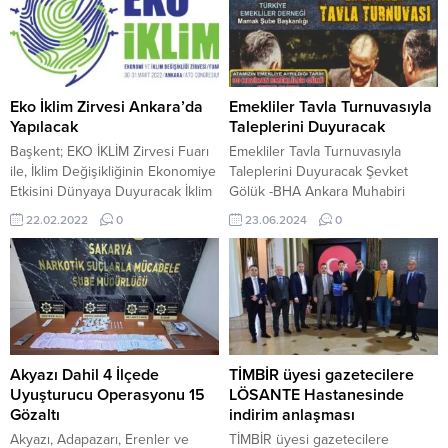
Eko İklim Zirvesi Ankara’da
Emekliler Tavla Turnuvasıyla
Yapılacak
Taleplerini Duyuracak
Başkent; EKO İKLİM Zirvesi Fuarı
Emekliler Tavla Turnuvasıyla
ile, İklim Değişikliğinin Ekonomiye
Taleplerini Duyuracak Şevket
Etkisini Dünyaya Duyuracak İklim
Gölük -BHA Ankara Muhabiri
değişikliği, geleceğimizi tehdit
Türkiye Emekliler Derneği (TÜED),
22.02.2022
0
23.06.2024
0
eden ve küresel ekonomiyi
30 Haziran Emekliler Günü ve
temelden etkileyen en önemli
Haftası’nda Gazi Mustafa Kemal
ekolojik sorundur.Bu soruna
Atatürk’ün emekliliğe ayrılışının
dikkat çekmek ve farkındalık
97. Yılı anısına Ödüllü Tavla
yaratmak amacıyla30-31 Mart
Turnuvası düzenleyecek. 24-30
tarihleri arasında “EKO İKLİM:
Haziran tarihleri arasında
Ekonomi ve İklim Değişikliği
gerçekleştirilecek olan turnuva
Zirvesi / Fuarı” ATO
yedi etaptan oluşuyor. Etap adları
Akyazı Dahil 4 İlçede
TİMBİR üyesi gazetecilere
Congresium’dagerçekleşecek.
ise emekli kesimin yıllardır iç...
Uyuşturucu Operasyonu 15
LÖSANTE Hastanesinde
Türkiye ve dünyada bir...
Gözaltı
indirim anlaşması
Akyazı, Adapazarı, Erenler ve
TİMBİR üyesi gazetecilere