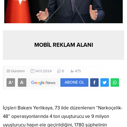
MOBİL REKLAM ALANI
Gündem
14.11.2024
0
475
A
A
+
-
ABONE OL
İçişleri Bakanı Yerlikaya, 73 ilde düzenlenen “Narkoçelik-
48” operasyonlarında 4 ton uyuşturucu ve 9 milyon
uyuşturucu hapın ele geçirildiğini, 1780 şüphelinin