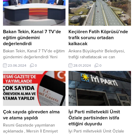
Bakan Tekin, Kanal 7 TV’de
Keçiören Fatih Köprüsü’nde
eğitim gündemini
trafik sorunu ortadan
değerlendirdi
kalkacak
Bakan Tekin, Kanal 7 TV’de eğitim
Ankara Büyükşehir Belediyesi,
gündemini değerlendirdi Yeni
trafiği rahatlatacak ve can
eğitim öğretim döneminde sınıf
güvenliğini önceleyen ulaşım
23.06.2024
0
28.01.2024
0
tekrarı ve devamsızlıkla ilgili
projelerini Başkentlilerle
yapılan yeni düzenlemelerle ilgili
buluşturmaya devam ediyor.
görüşü sorulan Tekin, tüm bu
Keçiören Fatih Köprüsü’ndeki
taleplerin öğretmenlerden
çalışmalar ile ilgili sosyal medya
geldiğini anlattı. Yusuf Tekin, “Bir
hesaplarından paylaşımda
yılın sonunda devamsızlıkta çok
bulunan Mansur Yavaş, “Keçiören
ciddi mesafe katettik. Yani yüzde
Fatih Köprüsü’nde oluşan trafiğe
30’a yakın devamsızlık
son vermekte kararlıyız.
Çok sayıda görevden alma
İyi Parti milletvekili Ümit
oranlarında azalma ortaya çıktı.”
Bölgedeki 4 şeritli yol genişletme
ve atama yapıldı
Özlale partisinden istifa
diye...
projemizin protokolü
ettiğini duyurdu
Resmi Gazetede yayımlanan
imzalanmazsa alternatif 2,5
açıklamada , Mersin İl Emniyet
İyi Parti milletvekili Ümit Özlale