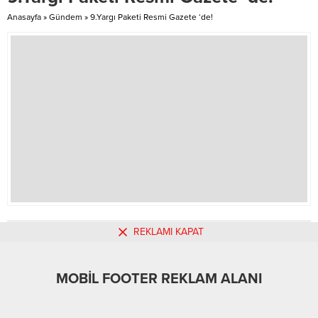
beklenen rüzgarların, güney ve
Anasayfa
»
Gündem
»
9.Yargı Paketi Resmi Gazete ‘de!
güneybatı yönlerden kuvvetli
rüzgar...
REKLAMI KAPAT
MOBİL REKLAM ALANI
MOBİL FOOTER REKLAM ALANI