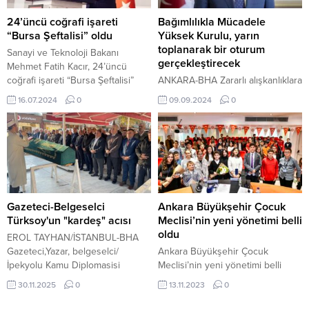
tedavi...
İktisadi ve İdari Bilimler
Fakültesi’nde 250, İlahiyat
24’üncü coğrafi işareti
Bağımlılıkla Mücadele
Fakültesi’nde ise 300 öğrenciye
“Bursa Şeftalisi” oldu
Yüksek Kurulu, yarın
ulaşan ekipler, çeşitli başlıklar
toplanarak bir oturum
Sanayi ve Teknoloji Bakanı
altında öğrencilere kapsamlı
gerçekleştirecek
Mehmet Fatih Kacır, 24’üncü
bilgiler sundu. Seminerlerde,
coğrafi işareti “Bursa Şeftalisi”
ANKARA-BHA Zararlı alışkanlıklara
uyuşturucuyla mücadelede
olduğunu duyurdu. 16 Temmuz
karşı yürütülen çalışmaların ve bu
16.07.2024
0
09.09.2024
0
toplumun...
2024, 15:12 yayınlandı 24’üncü
mücadelede gelinen son
coğrafi işareti “Bursa Şeftalisi”
durumun değerlendirileceği
oldu Sanayi ve Teknoloji Bakanı
toplantıda, “Tütün Kontrolü
Mehmet Fatih Kacır, Uluslararası
Strateji Belgesi ve Eylem Planı”,
Coğrafi İşaret Seferberliği
“Uyuşturucu ile Mücadele Ulusal
kapsamında Avrupa...
Strateji Belgesi ve Eylem Planı” ve
dijital ile kumar bağımlılığı gibi
konuları kapsayan “Davranışsal
Gazeteci-Belgeselci
Ankara Büyükşehir Çocuk
Bağımlılıklar ile Mücadele Ulusal
Türksoy'un "kardeş" acısı
Meclisi’nin yeni yönetimi belli
Strateji Belgesi ve Eylem Planı”
oldu
EROL TAYHAN/İSTANBUL-BHA
dahil olmak...
Gazeteci,Yazar, belgeselci/
Ankara Büyükşehir Çocuk
İpekyolu Kamu Diplomasisi
Meclisi’nin yeni yönetimi belli
Başkanı, Dünya Karapapak
oldu Ankara Büyükşehir
30.11.2025
0
13.11.2023
0
Türkleri Genel Başkanı Seyfullah
Belediyesi 28. Dönem Çocuk
Türksoy ile eğitimci, emekli THY
Meclisi yeni başkanını belirlemek