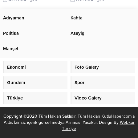
durağına daldı. Olayda şans eseri
çalışması devam ediyor. 27 Ocak
yaralanan olmadı. 14 Mayıs 2024,
2024, 22:36 yayınlandı Ardahan-
10:53 yayınlandı Buharkent’te
Artvin karayoluna çığ düştü
Adıyaman
Kahta
minibüs durağa daldı Kaza,
ARDAHAN – BHA Yoğun yağan
Buharkent ilçesi Feslek Mahallesi
karın ve tipinin ardından kısa
Politika
Asayiş
Aydın- Denizli Karayolu’nda...
süreli ulaşıma kapatılan söz
konusu bölgede çığın gelmesi
üzerine ekipler çalışma başlattı.
Manşet
Özellikle yüksek...
Ekonomi
Foto Galery
Gündem
Spor
Türkiye
Video Galery
Copyright ©2020 Tüm Hakları Saklıdır. Tüm Hakları
KutluHaber.com
'a
Aittir. İzinsiz içerik görsel medya Alınması Yasaktır. Design By
Webkur
Türkiye