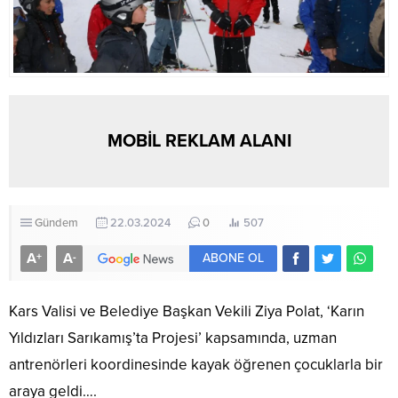
MOBİL REKLAM ALANI
Gündem
22.03.2024
0
507
A
A
+
-
ABONE OL
Kars Valisi ve Belediye Başkan Vekili Ziya Polat, ‘Karın
Yıldızları Sarıkamış’ta Projesi’ kapsamında, uzman
antrenörleri koordinesinde kayak öğrenen çocuklarla bir
araya geldi….