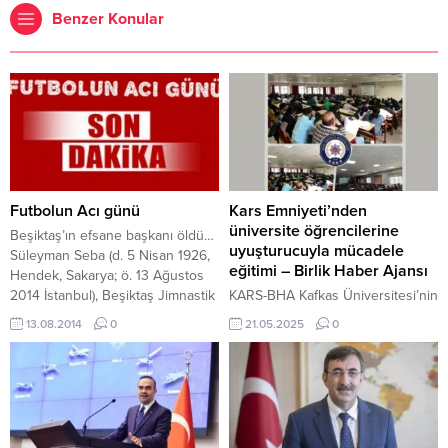
Benzer Konular
Futbolun Acı günü
Kars Emniyeti’nden
üniversite öğrencilerine
Beşiktaş’ın efsane başkanı öldü…
uyuşturucuyla mücadele
Süleyman Seba (d. 5 Nisan 1926,
eğitimi – Birlik Haber Ajansı
Hendek, Sakarya; ö. 13 Ağustos
2014 İstanbul), Beşiktaş Jimnastik
KARS-BHA Kafkas Üniversitesi’nin
Kulübü’nün 1984 ile 2000 yılları
iki fakültesinde eğitim gören
13.08.2014
0
21.05.2025
0
arasında kesintisiz başkanlığını
toplam 550 öğrenciye yönelik
yapan Türk spor adamı ve
bilgilendirme seminerleri
yönetici. Hakkı Yeten ile birlikte
düzenlendi. Kars KYK Voleybol
Beşiktaş Jimnastik Kulübü’nün iki
Takımı Türkiye Şampiyonasına
onursal başkanından biridir. Uzun
katıldı Fakültelerde bilgilendirme
süredir sağlık sorunları nedeniyle
seminerleri Kafkas Üniversitesi