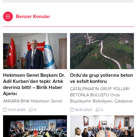
Benzer Konular
Hekimsen Genel Başkanı Dr.
Ordu’da grup yollarına beton
Adil Kurban’dan tepki: Artık
ve asfalt konforu
devriniz bitti! – Birlik Haber
ÇATALPINAR’IN GRUP YOLLARI
Ajansı
BETONLA BULUŞTU Ordu
ANKARA-BHA Hekimsen Genel
Büyükşehir Belediyesi, Çatalpınar
Başkanı Dr. Adil Kurban,
ilçesinde üç mahalleyi birbirine
31.07.2025
0
18.01.2024
0
Hekimsen’e yönelik eleştirilere
bağlayan grup yolunu betonla
sosyal medya üzerinden yaptığı
buluşturdu. Beton öncesinde
kapsamlı bir açıklamayla yanıt
genişletilen yol vatandaşlara
verdi. “Kendilerini ‘diğer sağlık
konforlu bir ulaşım imkânı sundu.