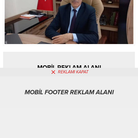
aldı. Gençlerin edebiyata...
MOBİL REKLAM ALANI
REKLAMI KAPAT
MOBİL FOOTER REKLAM ALANI
Yaşam
03.02.2026
0
106
A
A
+
-
ABONE OL
GİRESUN – BHA