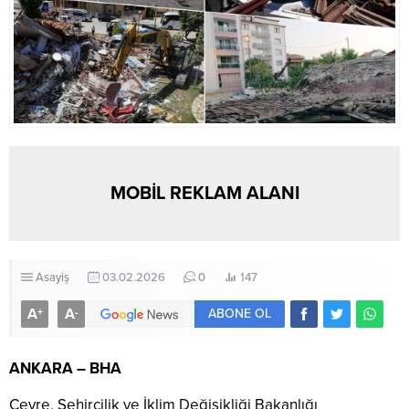
MOBİL REKLAM ALANI
Asayiş
03.02.2026
0
147
A
A
+
-
ABONE OL
ANKARA – BHA
Çevre, Şehircilik ve İklim Değişikliği Bakanlığı