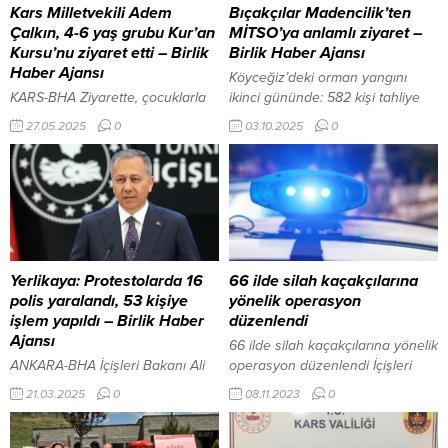
Kars Milletvekili Adem
Bıçakçılar Madencilik’ten
Çalkın, 4-6 yaş grubu Kur’an
MİTSO’ya anlamlı ziyaret –
Kursu’nu ziyaret etti – Birlik
Birlik Haber Ajansı
Haber Ajansı
Köyceğiz’deki orman yangını
KARS-BHA Ziyarette, çocuklarla
ikinci gününde: 582 kişi tahliye
sohbet eden Çalkın, onların dini
edildi İçeriği Görüntüle MUĞLA-
27.05.2025
0
03.10.2025
0
eğitimlerine destek veren
BHA Milas Ticaret ve Sanayi
hocalara teşekkür etti. Ziyaret
Odası (MİTSO) Yönetim Kurulu
sırasında yaptığı konuşmada,
Başkanı Reşit Özer, Bıçakçılar
eğitiminin önemine değinen
Madencilik A.Ş. yetkililerini
Çalkın, “Cenab-ı Allah,
ağırladı. Ziyarette, firmanın
evlatlarımızı vatanımıza,
madencilik sektöründeki 40 yılı
milletimize ve ailelerine hayırlı
aşkın deneyimi, bölge
eylesin” dileğinde bulundu.
ekonomisine katkıları ve
Yerlikaya: Protestolarda 16
66 ilde silah kaçakçılarına
Küçük yaşlardan itibaren dini
önümüzdeki dönemde 1000’den
polis yaralandı, 53 kişiye
yönelik operasyon
değerlerle yetişen nesillerin,
fazla kişiyi istihdam etmeyi
işlem yapıldı – Birlik Haber
düzenlendi
geleceğe sağlam adımlarla
hedefleyen yeni yatırım...
Ajansı
66 ilde silah kaçakçılarına yönelik
yürüyebileceğini belirten Çalkın,
ANKARA-BHA İçişleri Bakanı Ali
operasyon düzenlendi İçişleri
bu tür eğitim faaliyetlerinin...
Yerlikaya, dün gerçekleşen
Bakanı Ali Yerlikaya, sosyal
21.03.2025
0
08.11.2023
0
protestolarda 16 polisin
medya hesabından yaptığı
yaralandığını ve 53 kişi hakkında
paylaşımda; 66 ilde ruhsatsız
yasal işlem yapıldığını duyurdu.
silah taşıyan şahıslara ve silah