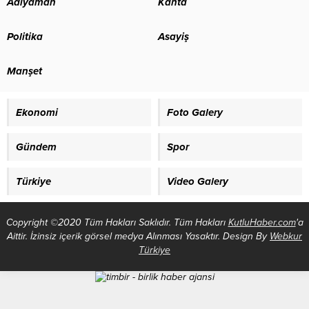
Adıyaman
Kahta
bağlı siroz tespit ettik. Bu vakayı
gösterisine polis müdahalesi
ulusal ve uluslararası
Almanya-BHA Mitte ilçesinde bir
Politika
Asayiş
kongrelerde hakemlerin onayıyla
grup öğrenci Humboldt
tıp literatürüne kazandırdık ve
Üniversitesinin Sosyal Bilimler
‘Giresun Sendromu’ adını verdik”
Fakültesi binasında eylem...
Manşet
dedi....
Ekonomi
Foto Galery
Gündem
Spor
Türkiye
Video Galery
Copyright ©2020 Tüm Hakları Saklıdır. Tüm Hakları
KutluHaber.com
'a
Aittir. İzinsiz içerik görsel medya Alınması Yasaktır. Design By
Webkur
Türkiye