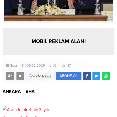
MOBİL REKLAM ALANI
Spor
06.02.2026
0
117
A
A
+
-
ABONE OL
ANKARA – BHA