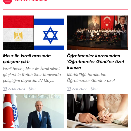
Mısır ile İsrail arasında
Öğretmenler korosundan
çatışma çıktı
‘Öğretmenler Günü’ne özel
konser
İsrail basını, Mısır ile İsrail silahlı
güçlerinin Refah Sınır Kapısında
Müdürlüğü tarafından
çatıştığını duyurdu. 27 Mayıs
Öğretmenler Gününe özel
2024, 19:01 yayınlandı Mısır ile
düzenlenen Türk Halk Müziği
27.05.2024
0
27.11.2022
0
İsrail arasında çatışma çıktı
konseri dinleyicilerden büyük
Ankara-BHA Refah Sınır
beğeni aldı. MEB Hayat Boyu
Kapısı’nda Mısır ile İsrail askerleri
Öğrenme Genel Müdürlüğü
arasında çatışma çıktığı iddia
“Şarkılar Bizi Söyler Bizde
edildi. İsrail merkezli Channel
Şarkıları Söyleriz” projesi
13’ün...
kapsamında Kahta’da görev
yapan öğretmenlerden koro ekibi