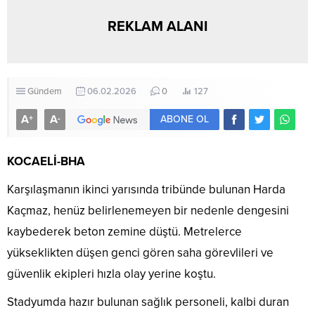
REKLAM ALANI
Gündem
06.02.2026
0
127
A
A
+
-
ABONE OL
KOCAELİ-BHA
Karşılaşmanın ikinci yarısında tribünde bulunan Harda
Kaçmaz, henüz belirlenemeyen bir nedenle dengesini
kaybederek beton zemine düştü. Metrelerce
yükseklikten düşen genci gören saha görevlileri ve
güvenlik ekipleri hızla olay yerine koştu.
Stadyumda hazır bulunan sağlık personeli, kalbi duran