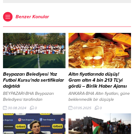
Benzer Konular
Beypazarı Belediyesi Yaz
Altın fiyatlarında düşüş!
Futbol Kursu’nda sertifikalar
Gram altın 4 bin 213 TL’yi
dağıtıldı
gördü – Birlik Haber Ajansı
BEYPAZARI-BHA Beypazarı
ANKARA-BHA Altın fiyatları, güne
Belediyesi tarafından
beklenmedik bir düşüşle
düzenlenen Yaz Futbol Kursu’nu
başlamış ve gram altın 4 bin 213
30.08.2024
0
07.05.2025
0
başarıyla tamamlayan genç
TL’den işlem görmeye başlamıştır.
sporcular, düzenlenen törenle
Dün, ons fiyatındaki artışla
sertifikalarına kavuştu. Beypazarı
birlikte yükselen altın gramı, günü
Belediye Spor Ferhat
4 bin 260 TL seviyelerinde