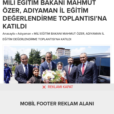
MİLİ EĞİTİM BAKANI MAHMUT
Kazanpınar Köyü Derneği, 7
bölümleri onarıldı. Yolun su
Temmuz Pazar Günü
nedeniyle tekrar zarar görmesini
ÖZER, ADIYAMAN İL EĞİTİM
düzenlediği Köy Şenliği ile
önlemek için bazı noktalara
DEĞERLENDİRME TOPLANTISI’NA
Kazanpınarlılara unutulmaz bir
drenaj boruları ve...
gün...
KATILDI
Anasayfa
»
Adıyaman
»
MİLİ EĞİTİM BAKANI MAHMUT ÖZER, ADIYAMAN İL
EĞİTİM DEĞERLENDİRME TOPLANTISI’NA KATILDI
REKLAMI KAPAT
MOBİL FOOTER REKLAM ALANI