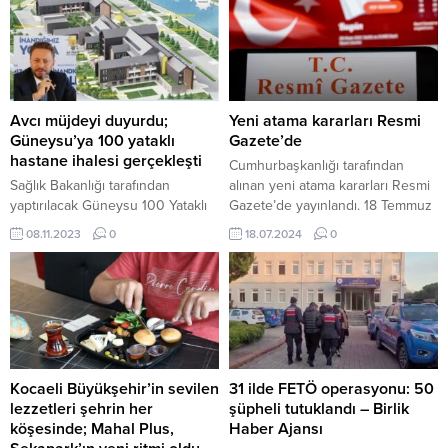
Avcı müjdeyi duyurdu;
Yeni atama kararları Resmi
Güneysu’ya 100 yataklı
Gazete’de
hastane ihalesi gerçekleşti
Cumhurbaşkanlığı tarafından
Sağlık Bakanlığı tarafından
alınan yeni atama kararları Resmi
yaptırılacak Güneysu 100 Yataklı
Gazete’de yayınlandı. 18 Temmuz
Devlet Hastanesi ihalesi
2024, 09:33 yayınlandı Yeni
08.11.2023
0
18.07.2024
0
gerçekleştirildi. AK Parti Rize
atama kararları Resmi Gazete’de
Milletvekili Muhammed Avcı
ANKARA-BHA Resmi Gazete’de
müjdeli haberi duyurarak kısa
yayınlanan atama kararına göre
sürede inşaatın başlayacağını
Cumhurbaşkanlığı İdari İşler
açıkladı. 8 Kasım 2023, 23:10
Başkanlığı’na Hakkı Susmaz, TOKİ
yayınlandı Avcı müjdeyi duyurdu;
Başkanlığı’na Mustafa Levent
Güneysu’ya 100 yataklı hastane
Sungur, Tapu...
ihalesi gerçekleşti Rize’de
Kocaeli Büyükşehir’in sevilen
31 ilde FETÖ operasyonu: 50
ulaşımdan sağlığa, eğitimden
lezzetleri şehrin her
şüpheli tutuklandı – Birlik
spora kadar birçok alanda
köşesinde; Mahal Plus,
Haber Ajansı
yatırımlar hız kesmeden...