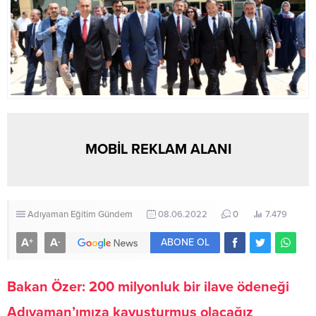
MOBİL REKLAM ALANI
Adıyaman
Eğitim
Gündem
08.06.2022
0
7.479
A
A
+
-
ABONE OL
Bakan Özer: 200 milyonluk bir ilave ödeneği
Adıyaman’ımıza kavuşturmuş olacağız