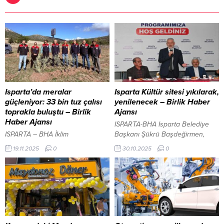
Isparta’da meralar
Isparta Kültür sitesi yıkılarak,
güçleniyor: 33 bin tuz çalısı
yenilenecek – Birlik Haber
toprakla buluştu – Birlik
Ajansı
Haber Ajansı
ISPARTA-BHA Isparta Belediye
ISPARTA – BHA İklim
Başkanı Şükrü Başdeğirmen,
değişikliğinin etkilerini azaltmak
kentsel dönüşüm çalışmaları
19.11.2025
0
30.10.2025
0
ve meraların verimliliğini artırmak
kapsamında şehir merkezinde
amacıyla yürütülen mera ıslah
bulunan Kültür Sitesi’nin yıkılarak
çalışmaları kapsamında
yeniden yapılacağını duyurdu.
Isparta’da 33 bin adet Tuz Çalısı
Başkan Başdeğirmen, esnafla bir
dikildi. Kuraklığa dayanıklılığı ve
araya gelerek proje süreci
yıl boyunca yeşil kalma özelliğiyle
hakkında bilgi verdi ve hiçbir
bilinen bu bitkinin, kaba yem
esnafın mağdur edilmeyeceğini