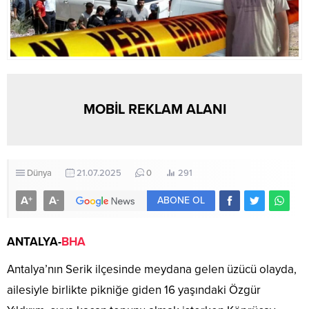
MOBİL REKLAM ALANI
Dünya
21.07.2025
0
291
A
A
+
-
ABONE OL
ANTALYA-
BHA
Antalya’nın Serik ilçesinde meydana gelen üzücü olayda,
ailesiyle birlikte pikniğe giden 16 yaşındaki Özgür