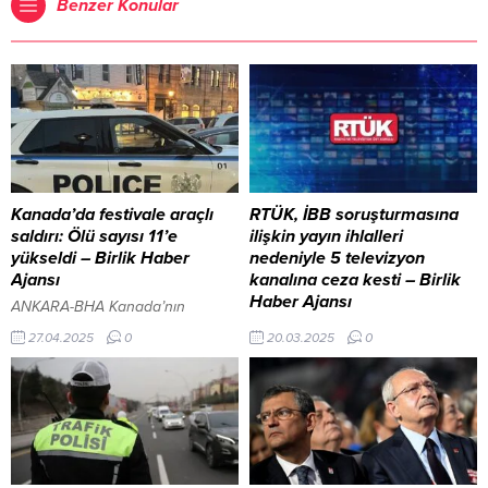
Benzer Konular
Kanada’da festivale araçlı
RTÜK, İBB soruşturmasına
saldırı: Ölü sayısı 11’e
ilişkin yayın ihlalleri
yükseldi – Birlik Haber
nedeniyle 5 televizyon
Ajansı
kanalına ceza kesti – Birlik
Haber Ajansı
ANKARA-BHA Kanada’nın
Vancouver kentinde düzenlenen
ANKARA-BHA Radyo ve
27.04.2025
0
20.03.2025
0
Lapu-Lapu Günü Festivali, trajik
Televizyon Üst Kurulu (RTÜK),
bir olayla sarsıldı. Bir sürücünün
İstanbul Cumhuriyet
etkinlik alanındaki kalabalığın
Başsavcılığınca İstanbul
arasına dalması sonucu hayatını
Büyükşehir Belediyesi’ne yönelik
kaybedenlerin sayısı 11’e
başlatılan soruşturma
yükseldi. Vancouver Emniyet
kapsamında bazı televizyon
Müdürü Vekili Steve Rai, saldırıyı
kanallarına üst sınırdan ceza