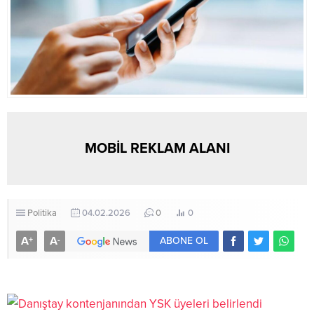
MOBİL REKLAM ALANI
Politika
04.02.2026
0
0
A
A
+
-
ABONE OL