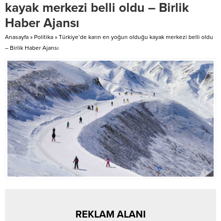
Üzücü haberi yazar ve sunucu
kayak merkezi belli oldu – Birlik
Yekta Kopan sosyal medya
Haber Ajansı
hesabından duyurdu. Kopan
paylaşımında, “Pınar Kür’e veda
Anasayfa
»
Politika
»
Türkiye’de karın en yoğun olduğu kayak merkezi belli oldu
ettik. Edebiyatımızın büyük
– Birlik Haber Ajansı
kaybı… Başımız sağ olsun. Başta
oğlu Emrah Kolukısa olmak üzere
bütün aile büyük...
REKLAM ALANI