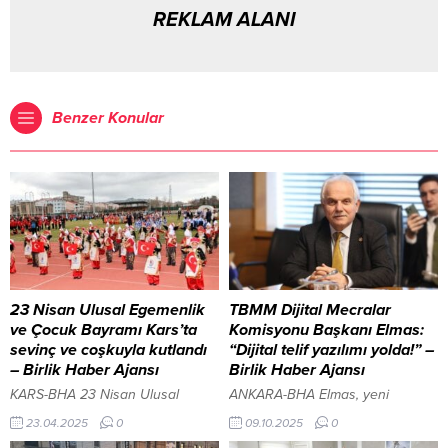
REKLAM ALANI
Benzer Konular
23 Nisan Ulusal Egemenlik
TBMM Dijital Mecralar
ve Çocuk Bayramı Kars’ta
Komisyonu Başkanı Elmas:
sevinç ve coşkuyla kutlandı
“Dijital telif yazılımı yolda!” –
– Birlik Haber Ajansı
Birlik Haber Ajansı
KARS-BHA 23 Nisan Ulusal
ANKARA-BHA Elmas, yeni
Egemenlik ve Çocuk Bayramı tüm
dönemde “Bir haberi kim üretti,
23.04.2025
0
09.10.2025
0
yurtta olduğu gibi Kars’ta da
ilk cümleyi kim kurdu, nerede