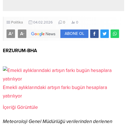
Politika
04.02.2026
0
0
A
A
+
-
ABONE OL
ERZURUM-BHA
Emekli aylıklarındaki artışın farkı bugün hesaplara
yatırılıyor
İçeriği Görüntüle
Meteoroloji Genel Müdürlüğü verilerinden derlenen