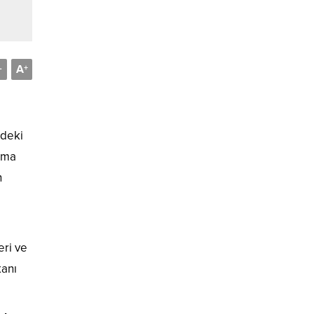
A
-
+
ndeki
unma
n
eri ve
kanı