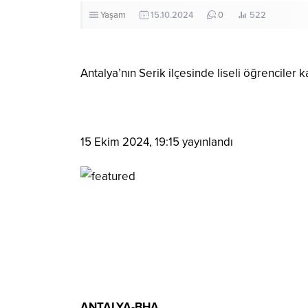
Yaşam
15.10.2024
0
522
Antalya’nın Serik ilçesinde liseli öğrenciler
15 Ekim 2024, 19:15
yayınlandı
ANTALYA-BHA