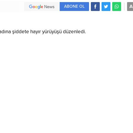
A
ABONE OL
 kadına şiddete hayır yürüyüşü düzenledi.