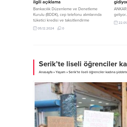
ilgili açıklama
gidiyo
Bankacılık Düzenleme ve Denetleme
ANKARA-
Kurulu (BDDK), cep telefonu alımlarında
geliyor
tüketici kredisi ve taksitlendirme
22.01
şartlarında yeni bir düzenlemeye gitti. 5
05.12.2024
0
Aralık 2024, 20:53 yayınlandı ANKARA-
BHA Bankacılık Düzenleme ve
Denetleme Kurulu (BDDK), cep telefonu
alımlarında tüketici kredisi ve
taksitlendirme şartlarında...
Serik’te liseli öğrenciler 
Anasayfa
»
Yaşam
»
Serik’te liseli öğrenciler kadına şidde