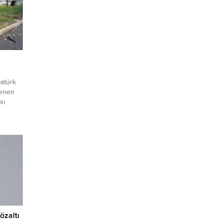
tatürk
şenen
sı
si Park
rı Bölge
varında
aç
koratif
ülen
ediye...
özaltı