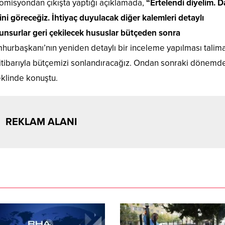
komisyondan çıkışta yaptığı açıklamada,
“Ertelendi diyelim. 
ni göreceğiz. İhtiyaç duyulacak diğer kalemleri detaylı
 unsurlar geri çekilecek hususlar bütçeden sonra
umhurbaşkanı’nın yeniden detaylı bir inceleme yapılması talima
nu itibarıyla bütçemizi sonlandıracağız. Ondan sonraki dönemd
eklinde konuştu.
REKLAM ALANI