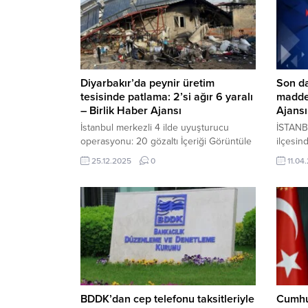
Diyarbakır’da peynir üretim
Son d
tesisinde patlama: 2’si ağır 6 yaralı
madde 
– Birlik Haber Ajansı
Ajansı
İstanbul merkezli 4 ilde uyuşturucu
İSTANB
operasyonu: 20 gözaltı İçeriği Görüntüle
ilçesin
DİYARBAKIR-BHA Olay, kırsal Bintaş
içerisi
25.12.2025
0
11.04
Mahallesi’nde bulunan tek katlı peynir
deposun
üretim tesisinde yaşandı. Edinilen
Mahalle
bilgilere göre, tesisin kalorifer kazanında,
bulunan
henüz belirlenemeyen bir nedenle
depolan
patlama meydana geldi. İhbar üzerine
edileme
bölgeye itfaiye, 112 Acil Sağlık ekipleri,
Bayram’
Çermik Belediyesi Arama ve Kurtarma
ihbarı 
ekipleri ile...
itfaiye...
BDDK’dan cep telefonu taksitleriyle
Cumhu