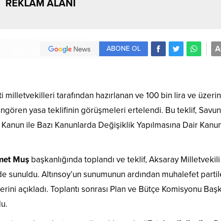
REKLAM ALANI
A
ABONE OL
illetvekilleri tarafından hazırlanan ve 100 bin lira ve üzeri
 öngören yasa teklifinin görüşmeleri ertelendi. Bu teklif, Sav
a Kanun ile Bazı Kanunlarda Değişiklik Yapılmasına Dair Kanu
et Muş
başkanlığında toplandı ve teklif, Aksaray Milletvekili
lde sunuldu. Altınsoy’un sunumunun ardından muhalefet partil
lerini açıkladı. Toplantı sonrası Plan ve Bütçe Komisyonu Baş
u.