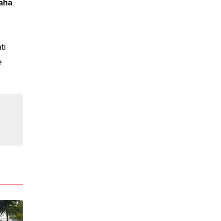
Daha
tı
e