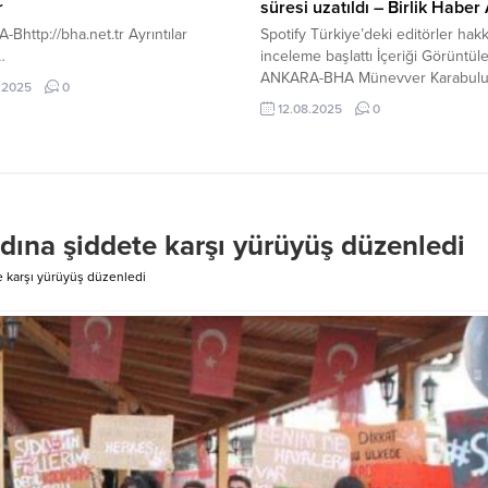
r
süresi uzatıldı – Birlik Haber
Bhttp://bha.net.tr Ayrıntılar
Spotify Türkiye’deki editörler hak
…
inceleme başlattı İçeriği Görüntül
ANKARA-BHA Münevver Karabulut
.2025
0
Gültekin ve Mattia Ahmet Minguzz
12.08.2025
0
cinayet davalarında mağdur aileler
avukatlığını üstlenen Rezan Epöz
hakkında yürütülen iki ayrı soruş
kapsamında pazar günü erken saa
gözaltına alınmıştı. İstanbul Cumhu
Başsavcılığı’nın talimatıyla başlatıl
kadına şiddete karşı yürüyüş düzenledi
soruşturma kapsamında üç gündü
gözaltında bulunan Epözdemir’in gö
te karşı yürüyüş düzenledi