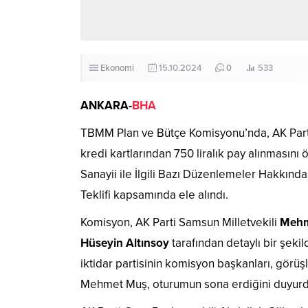
Ekonomi
15.10.2024
0
533
ANKARA-
BHA
TBMM Plan ve Bütçe Komisyonu’nda, AK Parti m
kredi kartlarından 750 liralık pay alınmasını
Sanayii ile İlgili Bazı Düzenlemeler Hakkınd
Teklifi kapsamında ele alındı.
Komisyon, AK Parti Samsun Milletvekili
Mehm
Hüseyin Altınsoy
tarafından detaylı bir şeki
iktidar partisinin komisyon başkanları, görüş
Mehmet Muş, oturumun sona erdiğini duyurd