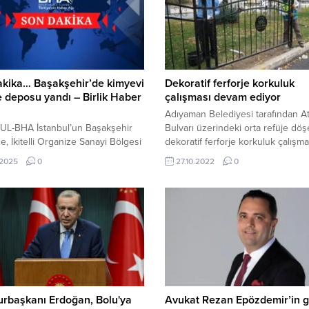
akika… Başakşehir’de kimyevi
Dekoratif ferforje korkuluk
deposu yandı – Birlik Haber
çalışması devam ediyor
Adıyaman Belediyesi tarafından A
UL-BHA İstanbul’un Başakşehir
Bulvarı üzerindeki orta refüje dö
de, İkitelli Organize Sanayi Bölgesi
dekoratif ferforje korkuluk çalışma
nde yer alan bir kimyasal madde
devam ediyor. Adıyaman Belediye
.2025
0
27.10.2022
0
da yangın çıktı. Ziya Gökalp
ve Bahçeler Müdürlüğü, Karayolla
si Milas Caddesi üzerinde
Müdürlüğü tarafından Atatürk Bul
 ve çeşitli kimyevi maddelerin
gerçekleştirilen asfalt yenileme
dığı alanda, nedeni henüz tespit
çalışmaları kapsamında yaya ve ar
yen bir yangın meydana geldi.
trafiği güvenliği için orta refüje de
da Yolcu Rekoru Kırıldı Yangın
ferforje korkuluk döşüyor. Sürdür
üzerine olay yerine çok sayıda
çalışmalar hakkında bilgi veren Bel
rbaşkanı Erdoğan, Bolu'ya
Avukat Rezan Epözdemir’in g