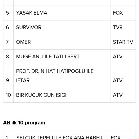
5
YASAK ELMA
FOX
6
SURVIVOR
TV8
7
OMER
STAR TV
8
MUGE ANLI ILE TATLI SERT
ATV
PROF. DR. NIHAT HATIPOGLU ILE
9
IFTAR
ATV
10
BIR KUCUK GUN ISIGI
ATV
AB ilk 10 program
1
SELCUK TEPELI ILE FOX ANA HABER
FOX