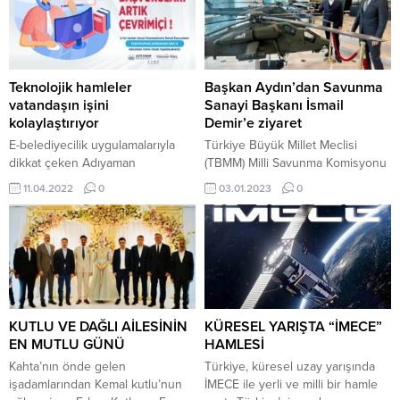
Teknolojik hamleler
Başkan Aydın’dan Savunma
vatandaşın işini
Sanayi Başkanı İsmail
kolaylaştırıyor
Demir’e ziyaret
E-belediyecilik uygulamalarıyla
Türkiye Büyük Millet Meclisi
dikkat çeken Adıyaman
(TBMM) Milli Savunma Komisyonu
Belediyesi, hayata geçirdiği
Başkanı ve Adalet ve Kalkınma
11.04.2022
0
03.01.2023
0
online işlemlere bir yenisini daha
Partisi (AK Parti) Adıyaman
ekledi. Adıyaman Belediye
Milletvekili Ahmet Aydın, Savunma
hizmetlerini daha hızlı yürütmek
Sanayi Başkanı Prof. Dr. İsmail
ve kolaylaştırmak amacıyla hayata
Demir’i ziyaret etti. Savunma
geçirdiği yenilikçi, modern,
Sanayi Başkanı İsmail Demir’i
teknolojik ve kolay erişim
ziyaret eden Başkan Aydın,
sağlayan e-belediyecilik
savunma sanayideki büyük
uygulamalarına her gün bir
gelişmeleri ve yatırımları
KUTLU VE DAĞLI AİLESİNİN
KÜRESEL YARIŞTA “İMECE”
yenisini ekleyen Adıyaman
değerlendirdi. Ziyarette
EN MUTLU GÜNÜ
HAMLESİ
Belediyesi, şimdi de işyeri ruhsat
değerlendirmede bulunan
Kahta’nın önde gelen
Türkiye, küresel uzay yarışında
başvurularının kısa sürede ve
Türkiye Büyük...
işadamlarından Kemal kutlu’nun
İMECE ile yerli ve milli bir hamle
kolayca...