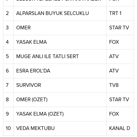
2
ALPARSLAN BUYUK SELCUKLU
TRT 1
3
OMER
STAR TV
4
YASAK ELMA
FOX
5
MUGE ANLI ILE TATLI SERT
ATV
6
ESRA EROL’DA
ATV
7
SURVIVOR
TV8
8
OMER (OZET)
STAR TV
9
YASAK ELMA (OZET)
FOX
10
VEDA MEKTUBU
KANAL D