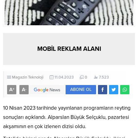
MOBİL REKLAM ALANI
Magazin
Teknoloji
11.04.2023
0
7.523
A
A
+
-
ABONE OL
10 Nisan 2023 tarihinde yayınlanan programların reyting
sonuçları açıklandı. Alparslan Büyük Selçuklu, pazartesi
akşamının en çok izlenen dizisi oldu.