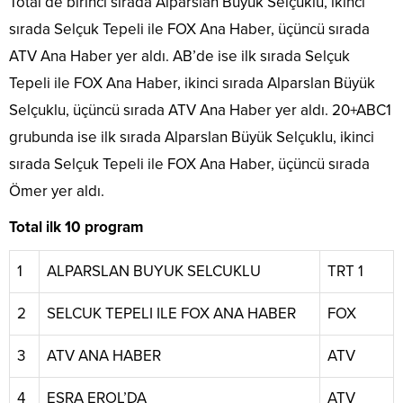
Total’de birinci sırada Alparslan Büyük Selçuklu, ikinci
sırada Selçuk Tepeli ile FOX Ana Haber, üçüncü sırada
ATV Ana Haber yer aldı. AB’de ise ilk sırada Selçuk
Tepeli ile FOX Ana Haber, ikinci sırada Alparslan Büyük
Selçuklu, üçüncü sırada ATV Ana Haber yer aldı. 20+ABC1
grubunda ise ilk sırada Alparslan Büyük Selçuklu, ikinci
sırada Selçuk Tepeli ile FOX Ana Haber, üçüncü sırada
Ömer yer aldı.
Total ilk 10 program
1
ALPARSLAN BUYUK SELCUKLU
TRT 1
2
SELCUK TEPELI ILE FOX ANA HABER
FOX
3
ATV ANA HABER
ATV
4
ESRA EROL’DA
ATV