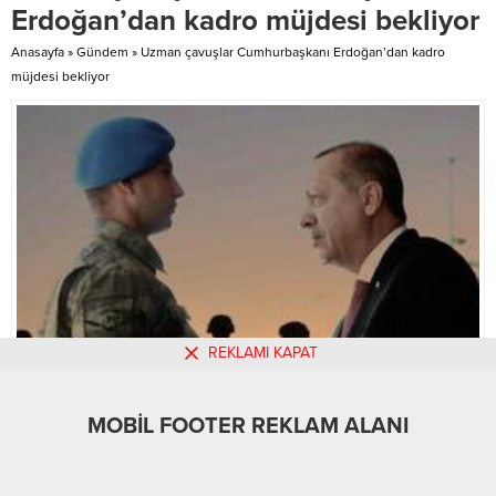
tarihleri arasında
(AGC) Başkanı Zeki Dişkaya ve
Erdoğan’dan kadro müjdesi bekliyor
gerçekleştiriliyor. “Kültür, Sinema
yönetim kurulu üyelerini ziyaret
İlişkisi ve Sinema Dilinde Kültür”
ederek, fikir...
Anasayfa
»
Gündem
»
Uzman çavuşlar Cumhurbaşkanı Erdoğan’dan kadro
başlığıyla gerçekleştirilecek
müjdesi bekliyor
sempozyumda sinema ve...
REKLAMI KAPAT
MOBİL FOOTER REKLAM ALANI
MOBİL REKLAM ALANI