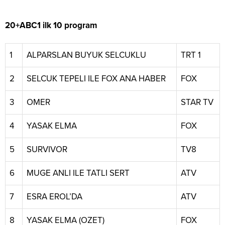
20+ABC1 ilk 10 program
1
ALPARSLAN BUYUK SELCUKLU
TRT 1
2
SELCUK TEPELI ILE FOX ANA HABER
FOX
3
OMER
STAR TV
4
YASAK ELMA
FOX
5
SURVIVOR
TV8
6
MUGE ANLI ILE TATLI SERT
ATV
7
ESRA EROL’DA
ATV
8
YASAK ELMA (OZET)
FOX