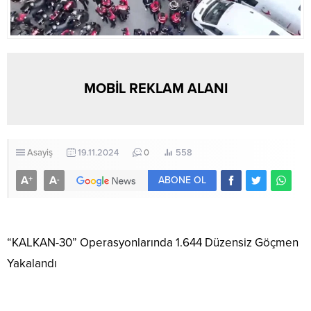
MOBİL REKLAM ALANI
Asayiş
19.11.2024
0
558
A
A
+
-
ABONE OL
“KALKAN-30” Operasyonlarında 1.644 Düzensiz Göçmen
Yakalandı