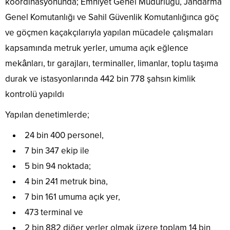
koordinasyonunda; Emniyet Genel Müdürlüğü, Jandarma
Genel Komutanlığı ve Sahil Güvenlik Komutanlığınca göç
ve göçmen kaçakçılarıyla yapılan mücadele çalışmaları
kapsamında metruk yerler, umuma açık eğlence
mekânları, tır garajları, terminaller, limanlar, toplu taşıma
durak ve istasyonlarında 442 bin 778 şahsın kimlik
kontrolü yapıldı
Yapılan denetimlerde;
24 bin 400 personel,
7 bin 347 ekip ile
5 bin 94 noktada;
4 bin 241 metruk bina,
7 bin 161 umuma açık yer,
473 terminal ve
2 bin 882 diğer yerler olmak üzere toplam 14 bin