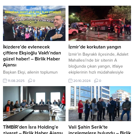
İkizdere’de evlenecek
İzmir’de korkutan yangın
çiftlere Ekşioğlu Vakfı’ndan
İzmir’in Bayraklı ilçesinde, Adalet
güzel haber! – Birlik Haber
Mahallesi’nde bir sitenin A
Ajansı
bloğunda çıkan yangın, itfaiye
Başkan Ekşi, ailenin toplumun
ekiplerinin hızlı müdahalesiyle
temel direği olduğunu
söndürüldü. Akşam saatlerinde 6.
11.08.2025
0
20.10.2024
0
vurgulayarak, “Aile bağlarının
kattaki spor salonunda henüz
güçlenmesi, geleceğimizin
bilinmeyen bir nedenle başlayan
sağlam temeller üzerine inşa
yangın, apartman sakinleri
edilmesi demektir. Amacımız,
arasında paniğe yol açtı. 20 Ekim
gençlerimizin yuva kurma
2024, 09:50 yayınlandı ...
süreçlerinde üzerlerindeki
ekonomik yükü hafifletmek,
evliliklerini umut ve mutlulukla
TİMBİR’den İsra Holding’e
Vali Şahin Serik’te
başlatmalarına katkı sunmaktır”
ziyaret – Birlik Haber Ajansı
incelemelere bulundu – Birlik