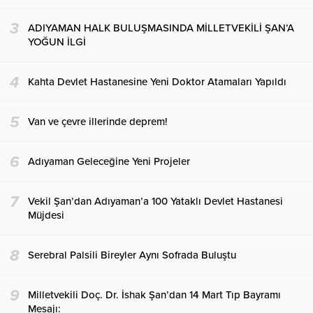
3
ADIYAMAN HALK BULUŞMASINDA MİLLETVEKİLİ ŞAN’A
YOĞUN İLGİ
4
Kahta Devlet Hastanesine Yeni Doktor Atamaları Yapıldı
5
Van ve çevre illerinde deprem!
6
Adıyaman Geleceğine Yeni Projeler
7
Vekil Şan’dan Adıyaman’a 100 Yataklı Devlet Hastanesi
Müjdesi
8
Serebral Palsili Bireyler Aynı Sofrada Buluştu
9
Milletvekili Doç. Dr. İshak Şan’dan 14 Mart Tıp Bayramı
Mesajı: