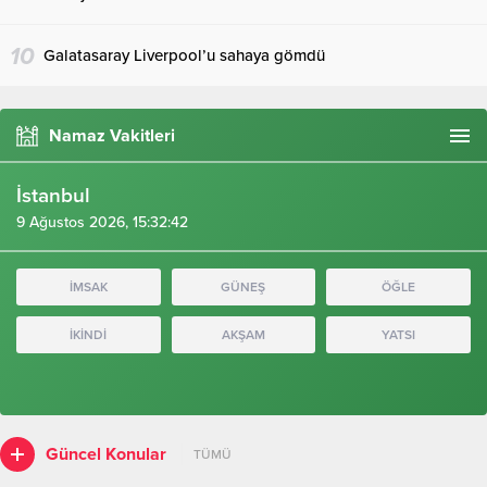
10
Galatasaray Liverpool’u sahaya gömdü
Namaz Vakitleri
İstanbul
9 Ağustos 2026, 15:32:42
İMSAK
GÜNEŞ
ÖĞLE
İKİNDİ
AKŞAM
YATSI
Güncel Konular
TÜMÜ