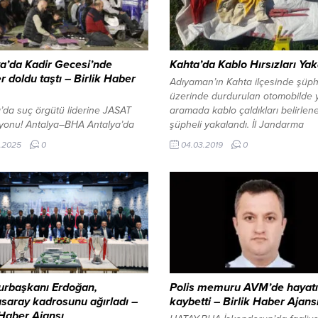
a’da Kadir Gecesi’nde
Kahta’da Kablo Hırsızları Yak
r doldu taştı – Birlik Haber
Adıyaman’ın Kahta ilçesinde şüp
üzerinde durdurulan otomobilde 
’da suç örgütü liderine JASAT
aramada kablo çaldıkları belirlen
yonu! Antalya–BHA Antalya’da
şüpheli yakalandı. İl Jandarma
n ayının 27’nci gecesinde
Komutanlığı ekipleri tarafından il
.2025
0
04.03.2019
0
ı Kerim’de “bin aydan daha
bağlı Koçtepe köyü yakınlarında
” olduğu bildirilen Kadir Gecesi
üzerine durdurulan otomobilde y
le vatandaşlar camileri doldurdu.
aramada kablo kesme makası, ke
’nın en eski
ingiliz anahtarı ve eldiven Türk
rinden Muratpaşa Camii’nde
Telekom’a ait olduğu öğrenilen 1
şlar cami içerisinde yer
metre kablo ele geçirildi. Jandarm
nca avluyu doldurdu. Yatsı ezanı
camide Kur’an-ı Kerim okundu,
edildi. Genç-yaşlı, kadın-erkek
 kişi...
rbaşkanı Erdoğan,
Polis memuru AVM’de hayatı
saray kadrosunu ağırladı –
kaybetti – Birlik Haber Ajans
 Haber Ajansı