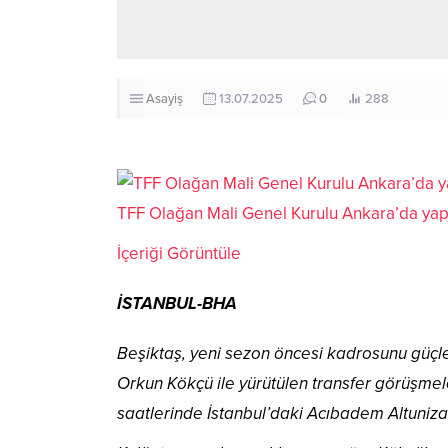
Asayiş
13.07.2025
0
288
TFF Olağan Mali Genel Kurulu Ankara’da yap
İçeriği Görüntüle
İSTANBUL-BHA
Beşiktaş, yeni sezon öncesi kadrosunu güçlen
Orkun Kökçü ile yürütülen transfer görüşmel
saatlerinde İstanbul’daki Acıbadem Altuniza