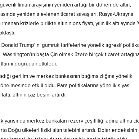
güvenli liman arayışının yeniden arttığı bir dönemde altın,
arasında yeniden alevlenen ticaret savaşları, Rusya-Ukrayna
anan krizlerle birlikte altının ons fiyatı, yılın ilk altı ayında 
klaştı.
nald Trump’ın, gümrük tarifelerine yönelik agresif politika
tı. Washington’ın başta Çin olmak üzere birçok ticaret ortağın
atlarını doğrudan etkiledi.
dığı gerilim ve merkez bankasının bağımsızlığına yönelik
yönelmesinde etkili oldu. Para politikalarına yönelik siyasi
ttı, altının cazibesini artırdı.
ı
lk yarısında merkez bankaları rezerv çeşitliliği adına altına ci
ta Doğu ülkeleri fiziki altın talebini artırdı. Dolar endeksini