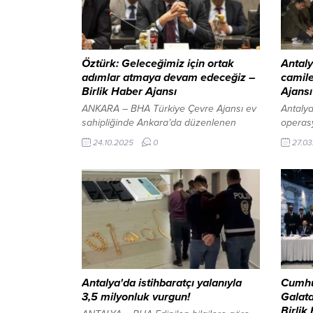
Öztürk: Geleceğimiz için ortak
Antaly
adımlar atmaya devam edeceğiz –
camile
Birlik Haber Ajansı
Ajansı
ANKARA – BHA Türkiye Çevre Ajansı ev
Antalya
sahipliğinde Ankara’da düzenlenen
operas
Türk-Alman İklim ve Çevre Yürütme
Ramaza
24.10.2025
0
27.03
Kurulu’nun ikinci toplantısı gerçekleşti.
Kur’an-
Türkiye Çevre Ajansı Başkanı Nurullah
hayırlı
Öztürk Sosyal medya hesabında yaptığı
nedeniy
paylaşımda Türk-Alman İklim ve Çevre
Antalya
Yürütme Kurulu’nun ikinci toplantısına
camile
ilişkin şu bilgileri verdi: “Bakan
vatanda
Yardımcımız Sayın Fatma VARANK
kalmayı
başkanlığında ve Türkiye...
öncesi 
dualar 
binlerce
Antalya'da istihbaratçı yalanıyla
Cumhu
3,5 milyonluk vurgun!
Galata
Birlik