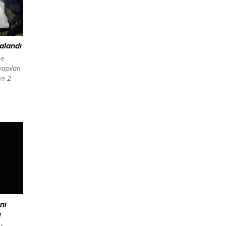
alandı
he
yapılan
en 2
çeye
 şüphe
apılan
rpeten,
70
a...
nı
ı