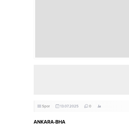
Spor
13.07.2025
0
292
ANKARA-BHA