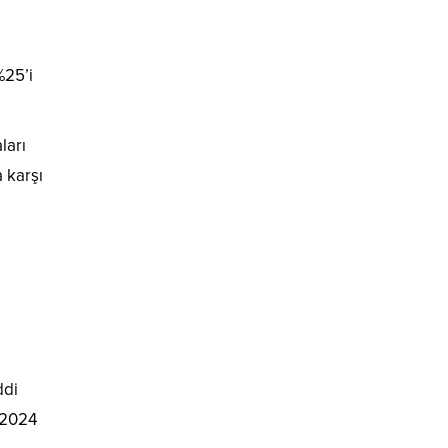
%25’i
ları
a karşı
ddi
n 2024