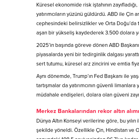
Küresel ekonomide risk iştahının zayıfladığı, 
yatırımcıların yüzünü güldürdü. ABD ile Çin 
cephesindeki belirsizlikler ve Orta Doğu’da tırm
aşan bir yükseliş kaydederek 3.500 dolara ya
2025’in başında göreve dönen ABD Başkanı Do
piyasalarda yeni bir tedirginlik dalgası yarat
sert tutumu, küresel arz zincirini ve emtia fiy
Aynı dönemde, Trump’ın Fed Başkanı ile yaşa
tartışmalar da yatırımcının güvenli limanlara 
müdahale endişeleri, dolara olan güveni zayıfla
Merkez Bankalarından rekor altın alım
Dünya Altın Konseyi verilerine göre, bu yılın i
şekilde yöneldi. Özellikle Çin, Hindistan ve Or