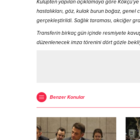
Kulüpten yapılan açıklamaya göre Kökçü’ye il
hastalıkları, göz, kulak burun boğaz, genel 
gerçekleştirildi. Sağlık taraması, akciğer gra
Transferin birkaç gün içinde resmiyete kavu
düzenlenecek imza törenini dört gözle bekli
Benzer Konular