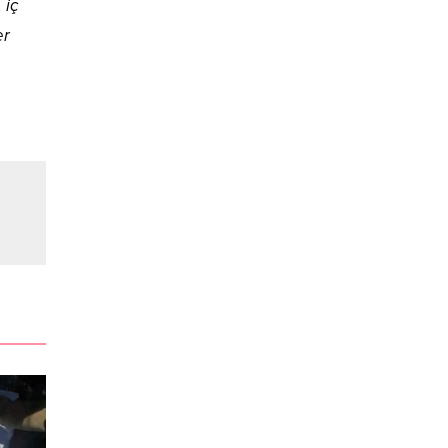
 iç
er