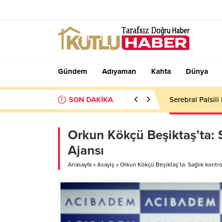
Gündem
Adıyaman
Kahta
Dünya
SON DAKİKA
Serebral Palsili
Orkun Kökçü Beşiktaş’ta: S
Ajansı
Anasayfa
»
Asayiş
»
Orkun Kökçü Beşiktaş’ta: Sağlık kontro