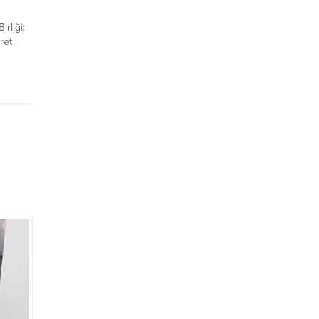
rliği:
ret
dern ve
ce
 mahalle
 daha
r. Kars
Senger,
ü