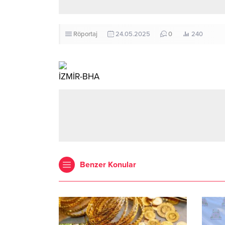
Röportaj
24.05.2025
0
240
İZMİR-BHA
Benzer Konular