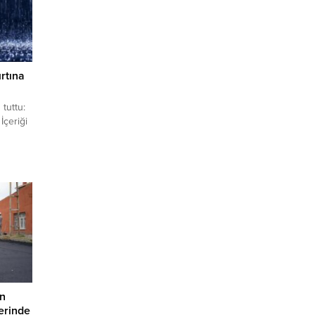
rtına
tuttu:
İçeriği
gelerde
iğer
r.
e’de
u.
a: Az
en
yerinde