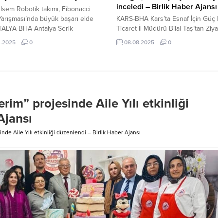
inceledi – Birlik Haber Ajansı
ilsem Robotik takımı, Fibonacci
arışması’nda büyük başarı elde
KARS-BHA Kars’ta Esnaf İçin Güç Bi
TALYA-BHA Antalya Serik
Ticaret İl Müdürü Bilal Taş’tan Ziya
esi Nikah İşleri Müdürlüğü
İçeriği Görüntüle Gazi Kars’ın mo
3.2025
0
08.08.2025
0
dan 2023 ve 2024 yıllarında
yaşanabilir bir kent olması için ge
2 bin 100 nikah işlemi yapıldı
gündüz demeden çalışan ekipler,
elediyesinden yapılan açıklamada
yollarını yenileyerek vatandaşlara
 2024 yıllarındaki nikah
konforlu bir ulaşım imkânı sunuyo
ine ilişkin bilgi verildi. Buna göre,
Belediye Başkanı Prof.Dr.Ötügen 
 bin 40 nikah işlemi...
asfalt serim çalışmalarının sürdüğ
m” projesinde Aile Yılı etkinliği
mahallelerden birini ziyaret...
Ajansı
e Aile Yılı etkinliği düzenlendi – Birlik Haber Ajansı