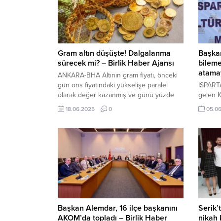
Gram altın düşüşte! Dalgalanma
Başka
sürecek mi? – Birlik Haber Ajansı
bilem
atamay
ANKARA-BHA Altının gram fiyatı, önceki
gün ons fiyatındaki yükselişe paralel
ISPARTA
olarak değer kazanmış ve günü yüzde
gelen 
0,5 artışla 4 bin 303 liradan tamamlamıştı.
yaşatıl
18.06.2025
0
05.0
Yeni güne ise düşüşle başlayan altının
Kurban
gramı, saat 09.35 itibarıyla önceki
Beledi
kapanışa göre yüzde 0,1 oranında
“Geçmi
azalarak 4 bin 301 lira seviyesinden işlem
atmamı
görüyor. Altın fiyatları haftaya...
görenek
aktarma
süre ge
uygula
Belediy
Başkan Alemdar, 16 ilçe başkanını
Serik’
AKOM’da topladı – Birlik Haber
nikah 