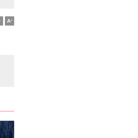
A
-
+