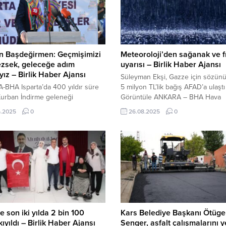
n Başdeğirmen: Geçmişimizi
Meteoroloji’den sağanak ve fı
ezsek, geleceğe adım
uyarısı – Birlik Haber Ajansı
ız – Birlik Haber Ajansı
Süleyman Ekşi, Gazze için sözünü 
-BHA Isparta’da 400 yıldır süre
5 milyon TL’lik bağış AFAD’a ulaştı 
Kurban İndirme geleneği
Görüntüle ANKARA – BHA Hava
maya devam ediliyor. Geleneksel
sıcaklıklarının güney ve doğu böl
6.2025
0
26.08.2025
0
 İndirme Töreninde konuşan
mevsim normallerinin üzerinde, d
ye Başkanı Şükrü Başdeğirmen,
bölgelerde ise mevsim normalleri
şimizi bilemezsek, geleceğe adım
civarında seyredeceği öngörülüyo
z mümkün değildir. Gelenek ve
Meteoroloji ayrıca Marmara ve Eg
lerimizi gelecek nesillere
kuvvetli rüzgar uyarısında bulund
k görevimizdir” dedi. 4 asırdır
Bölge bölge hava durumu Marmar
len ancak son yıllarda
bulutlu...
nmayan Kurban İndirme geleneği
e Başkanı...
te son iki yılda 2 bin 100
Kars Belediye Başkanı Ötüg
kıyıldı – Birlik Haber Ajansı
Senger, asfalt çalışmalarını 